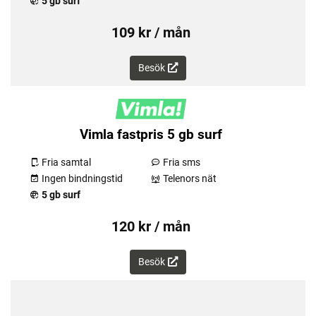
5 gb surf
109 kr / mån
Besök
Vimla fastpris 5 gb surf
Fria samtal
Fria sms
Ingen bindningstid
Telenors nät
5 gb surf
120 kr / mån
Besök