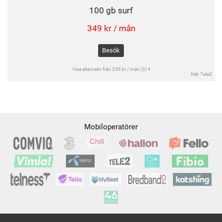
100 gb surf
349 kr / mån
Besök
Visa alternativ från 359 kr / mån (3)
Nät: Tele2
Mobiloperatörer