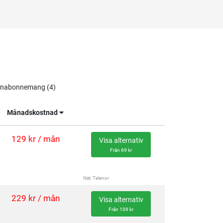
nabonnemang (4)
Månadskostnad
129 kr / mån
Visa alternativ
Från 69 kr
Nät: Telenor
229 kr / mån
Visa alternativ
Från 109 kr