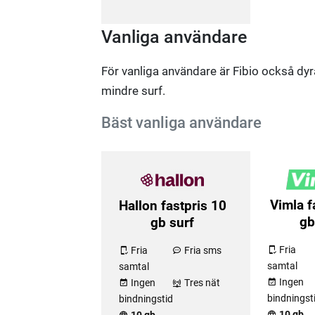
Vanliga användare
För vanliga användare är Fibio också dyr
mindre surf.
Bäst vanliga användare
Vimla f
Hallon fastpris 10
gb
gb surf
Fria
Fria
Fria sms
samtal
samtal
Ingen
Ingen
Tres nät
bindningst
bindningstid
10 gb
10 gb