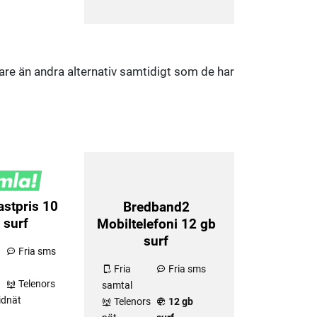
are än andra alternativ samtidigt som de har
astpris 10
Bredband2
 surf
Mobiltelefoni 12 gb
surf
Fria sms
Fria
Fria sms
Telenors
samtal
id
nät
Telenors
12 gb