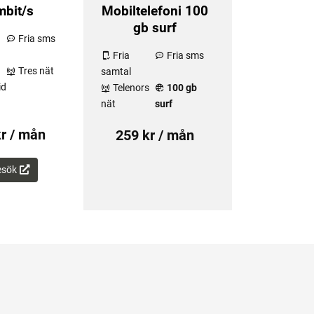
bit/s
Mobiltelefoni 100
gb surf
Fria sms
Fria
Fria sms
Tres nät
samtal
id
Telenors
100 gb
nät
surf
r / mån
259 kr / mån
esök