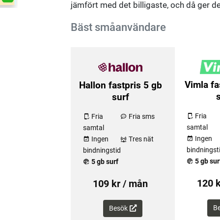
jämfört med det billigaste, och då ger de
Bäst småanvändare
Vimla fa
Hallon fastpris 5 gb
surf
Fria
Fria
Fria sms
samtal
samtal
Ingen
Ingen
Tres nät
bindningst
bindningstid
5 gb sur
5 gb surf
120 k
109 kr / mån
B
Besök