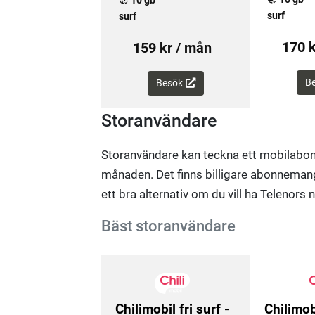
surf
surf
170 k
159 kr / mån
B
Besök
Storanvändare
Storanvändare kan teckna ett mobilabonn
månaden. Det finns billigare abonnema
ett bra alternativ om du vill ha Telenors n
Bäst storanvändare
Chilimobil fri surf -
Chilimobi