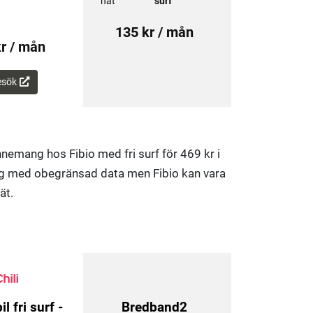
nät
surf
135 kr / mån
r / mån
esök
emang hos Fibio med fri surf för 469 kr i
ng med obegränsad data men Fibio kan vara
ät.
l fri surf -
Bredband2