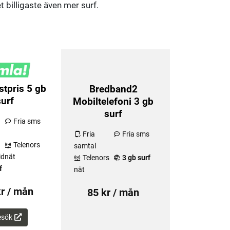
t billigaste även mer surf.
stpris 5 gb
Bredband2
surf
Mobiltelefoni 3 gb
surf
Fria sms
Fria
Fria sms
Telenors
samtal
id
nät
Telenors
3 gb surf
f
nät
r / mån
85 kr / mån
esök