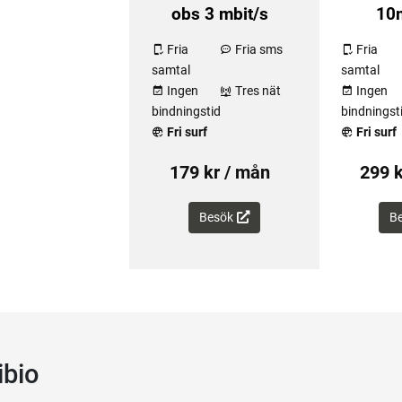
obs 3 mbit/s
10m
Fria
Fria sms
Fria
samtal
samtal
Ingen
Tres nät
Ingen
bindningstid
bindningst
Fri surf
Fri surf
179 kr / mån
299 k
Besök
B
ibio