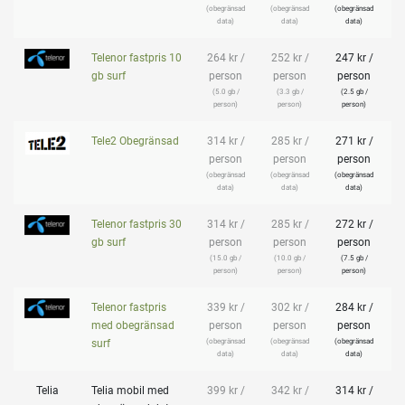
(obegränsad
(obegränsad
(obegränsad
(
data)
data)
data)
Telenor fastpris 10
264 kr /
252 kr /
247 kr /
2
gb surf
person
person
person
(5.0 gb /
(3.3 gb /
(2.5 gb /
person)
person)
person)
Tele2 Obegränsad
314 kr /
285 kr /
271 kr /
2
person
person
person
(obegränsad
(obegränsad
(obegränsad
(
data)
data)
data)
Telenor fastpris 30
314 kr /
285 kr /
272 kr /
2
gb surf
person
person
person
(15.0 gb /
(10.0 gb /
(7.5 gb /
person)
person)
person)
Telenor fastpris
339 kr /
302 kr /
284 kr /
2
med obegränsad
person
person
person
(obegränsad
(obegränsad
(obegränsad
(
surf
data)
data)
data)
Telia
Telia mobil med
399 kr /
342 kr /
314 kr /
2