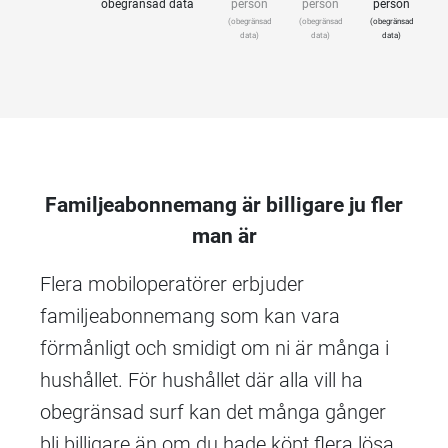
obegränsad data
person
person
person
(obegränsad
(obegränsad
(obegränsad
(
data)
data)
data)
Familjeabonnemang är billigare ju fler
man är
Flera mobiloperatörer erbjuder
familjeabonnemang som kan vara
förmånligt och smidigt om ni är många i
hushållet. För hushållet där alla vill ha
obegränsad surf kan det många gånger
bli billigare än om du hade köpt flera lösa