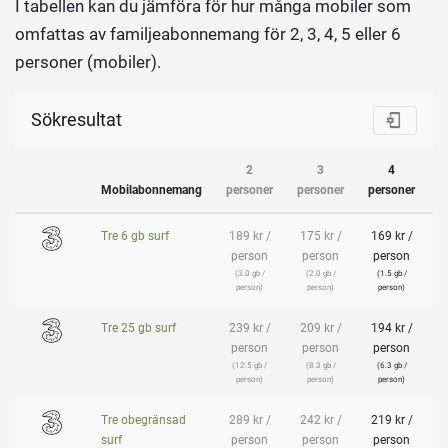
I tabellen kan du jämföra för hur många mobiler som
omfattas av familjeabonnemang för 2, 3, 4, 5 eller 6
personer (mobiler).
Sökresultat
2
3
4
Mobilabonnemang
personer
personer
personer
p
Tre 6 gb surf
189 kr /
175 kr /
169 kr /
1
person
person
person
(3.0 gb /
(2.0 gb /
(1.5 gb /
person)
person)
person)
Tre 25 gb surf
239 kr /
209 kr /
194 kr /
1
person
person
person
(12.5 gb /
(8.3 gb /
(6.3 gb /
person)
person)
person)
Tre obegränsad
289 kr /
242 kr /
219 kr /
2
surf
person
person
person