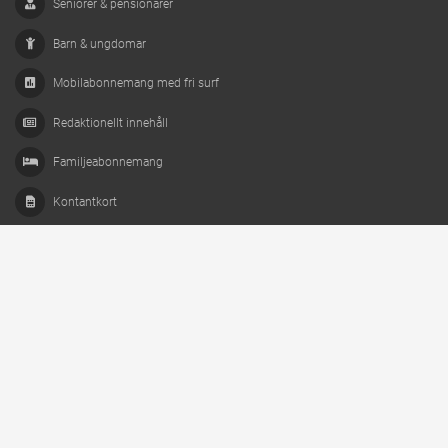
Seniorer & pensionärer
Barn & ungdomar
Mobilabonnemang med fri surf
Redaktionellt innehåll
Familjeabonnemang
Kontantkort
Mobiloperatörer
Disclaimer
Mobilabonnemang.nu säljer inga mobilabonnemang,