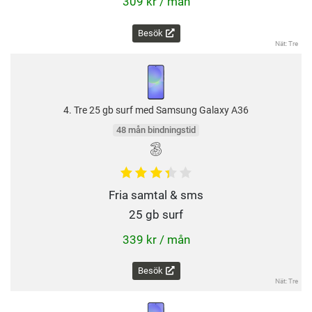
309 kr / mån
Besök
Nät: Tre
4. Tre 25 gb surf med Samsung Galaxy A36
48 mån bindningstid
Fria samtal & sms
25 gb surf
339 kr / mån
Besök
Nät: Tre