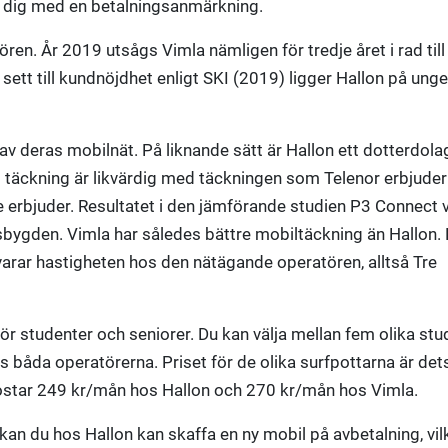
ör dig med en betalningsanmärkning.
ren. År 2019 utsågs Vimla nämligen för tredje året i rad till
tt till kundnöjdhet enligt SKI (2019) ligger Hallon på unge
av deras mobilnät. På liknande sätt är Hallon ett dotterdolag 
s täckning är likvärdig med täckningen som Telenor erbjuder
 erbjuder. Resultatet i den jämförande studien P3 Connect v
ndsbygden. Vimla har således bättre mobiltäckning än Hallon.
varar hastigheten hos den nätägande operatören, alltså Tre
 studenter och seniorer. Du kan välja mellan fem olika stu
båda operatörerna. Priset för de olika surfpottarna är d
tar 249 kr/mån hos Hallon och 270 kr/mån hos Vimla.
n du hos Hallon kan skaffa en ny mobil på avbetalning, vilk