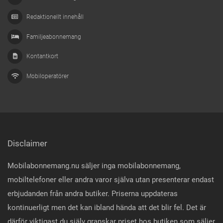
Redaktionellt innehåll
Familjeabonnemang
Kontantkort
Mobiloperatörer
Disclaimer
Mobilabonnemang.nu säljer inga mobilabonnemang,
mobiltelefoner eller andra varor själva utan presenterar endast
erbjudanden från andra butiker. Priserna uppdateras
kontinuerligt men det kan ibland hända att det blir fel. Det är
därför viktigast du själv granskar priset hos butiken som säljer